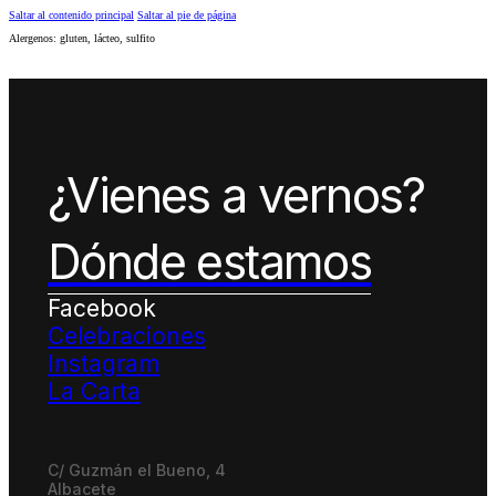
Saltar al contenido principal
Saltar al pie de página
Alergenos: gluten, lácteo, sulfito
¿Vienes a vernos?
Dónde estamos
Facebook
Celebraciones
Instagram
La Carta
C/ Guzmán el Bueno, 4
Albacete