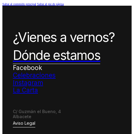
Saltar al contenido principal
Saltar al pie de página
¿Vienes a vernos?
Dónde estamos
Facebook
Celebraciones
Instagram
La Carta
C/ Guzmán el Bueno, 4
Albacete
Aviso Legal