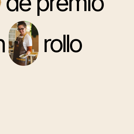
de premio
n
rollo