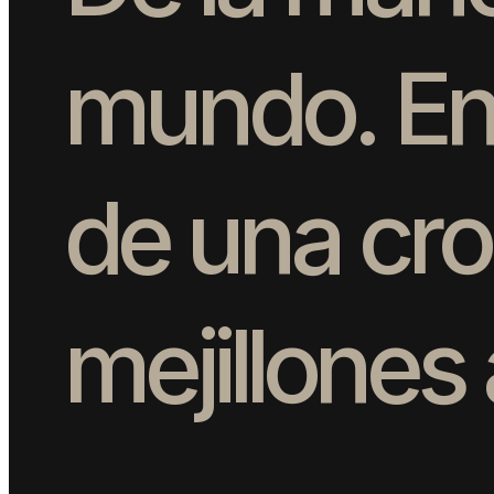
m
u
n
d
o
.
E
d
e
u
n
a
c
r
o
m
e
j
i
l
l
o
n
e
s