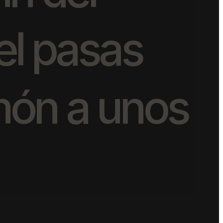
e
l
p
a
s
a
s
m
ó
n
a
u
n
o
s