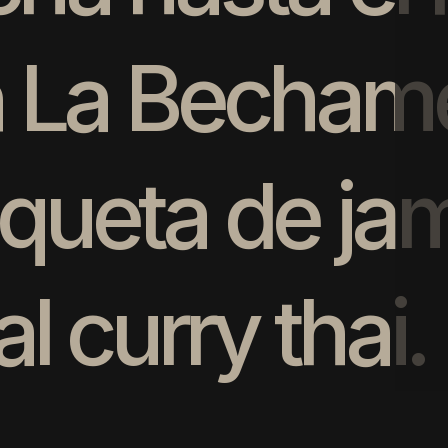
n
L
a
B
e
c
h
a
m
q
u
e
t
a
d
e
j
a
a
l
c
u
r
r
y
t
h
a
i
.