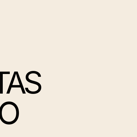
TAS
IO