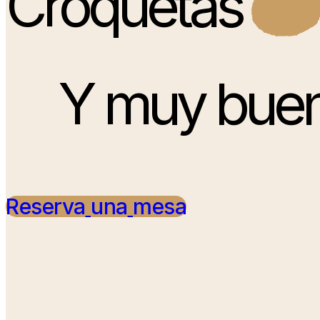
Croquetas
Y muy bue
Reserva
una
mesa