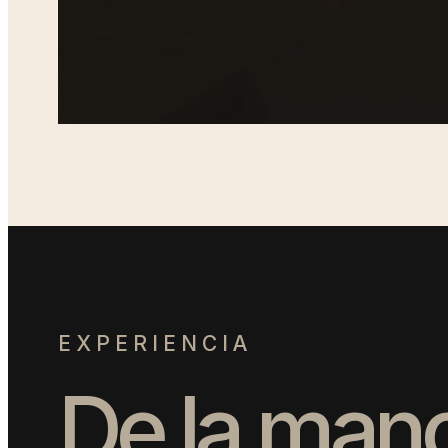
E
X
P
E
R
I
E
N
C
I
A
D
e
l
a
m
a
n